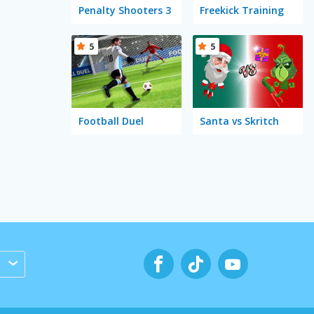
Penalty Shooters 3
Freekick Training
5
5
Football Duel
Santa vs Skritch
s