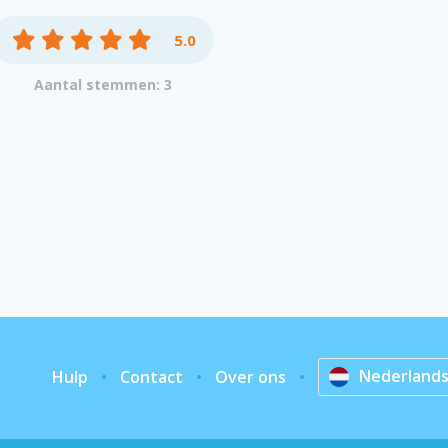
5.0
Aantal stemmen: 3
Nederland
Hulp
Contact
Over ons