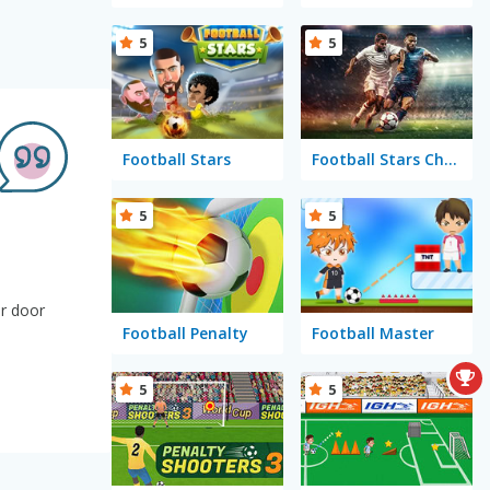
5
5
Football Stars
Football Stars Championship
5
5
er door
Football Penalty
Football Master
5
5