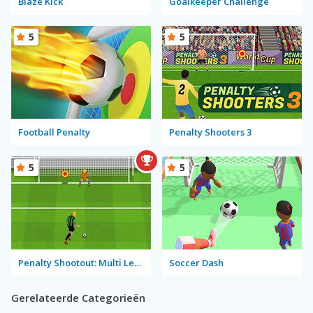
Blaze Kick
Goalkeeper Challenge
5
5
Football Penalty
Penalty Shooters 3
5
5
Penalty Shootout: Multi League
Soccer Dash
Gerelateerde Categorieën