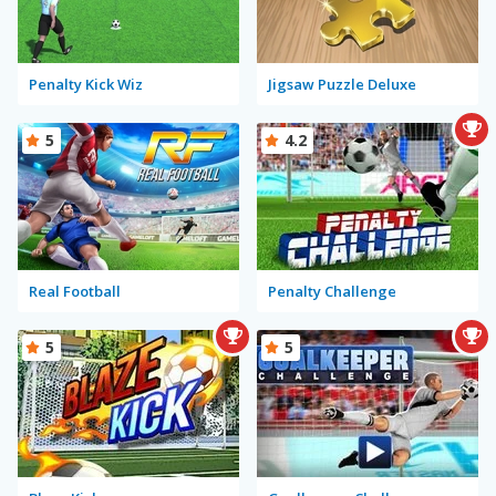
Penalty Kick Wiz
Jigsaw Puzzle Deluxe
5
4.2
Real Football
Penalty Challenge
5
5