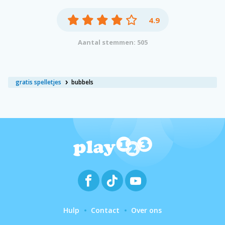
4.9
Aantal stemmen: 505
gratis spelletjes
bubbels
Hulp
Contact
Over ons