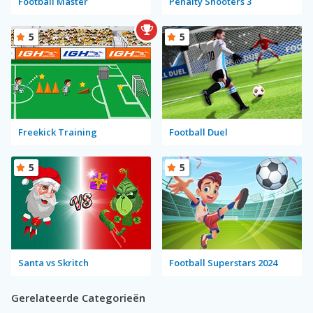
Football Master
Penalty Shooters 3
5
5
Freekick Training
Football Duel
5
5
Santa vs Skritch
Football Superstars 2024
Gerelateerde Categorieën