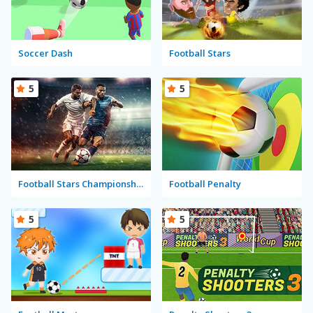
Soccer Dash
Football Stars
5
5
Football Stars Championship
Football Penalty
5
5