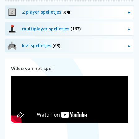
2 player spelletjes
(84)
multiplayer spelletjes
(167)
kizi spelletjes
(68)
Video van het spel