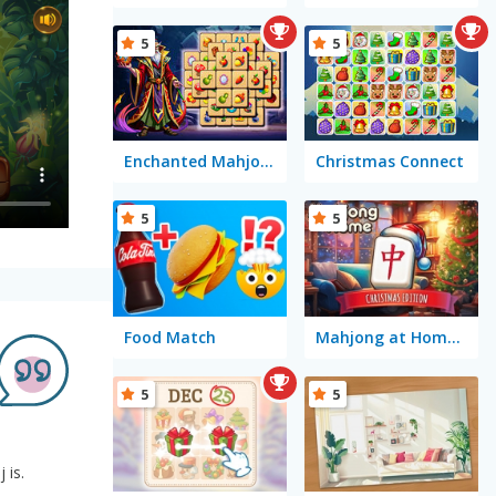
5
5
Enchanted Mahjong Saga
Christmas Connect
5
5
Food Match
Mahjong at Home: Christmas Edition
5
5
 is.