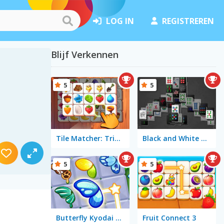
LOG IN
REGISTREREN
Blijf Verkennen
5
5
Tile Matcher: Triple Fun
Black and White Mahjong 3
5
5
Butterfly Kyodai Rainbow
Fruit Connect 3