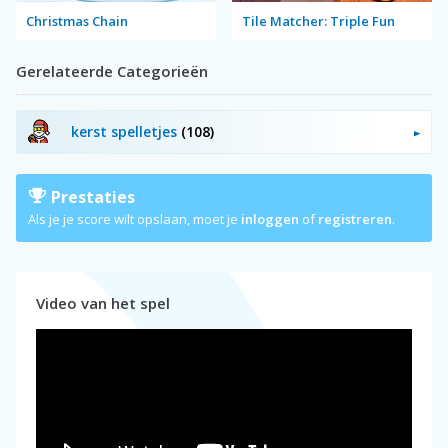
Christmas Chain
Tile Matcher: Triple Fun
Gerelateerde Categorieën
kerst spelletjes
(108)
Prestaties
Als je je score wilt opslaan, moet je
inloggen
of
registreren
.
Video van het spel