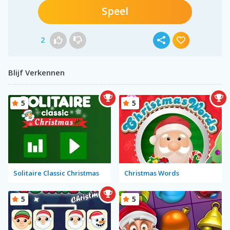
Speel
2
Blijf Verkennen
5
5
Solitaire Classic Christmas
Christmas Words
5
5