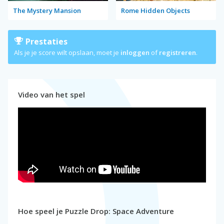
The Mystery Mansion
Rome Hidden Objects
Prestaties
Als je je score wilt opslaan, moet je
inloggen
of
registreren
.
Video van het spel
Hoe speel je Puzzle Drop: Space Adventure