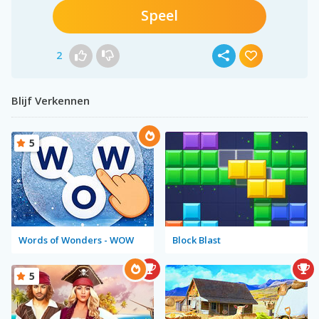
Speel
2
Blijf Verkennen
5
Words of Wonders - WOW
Block Blast
5