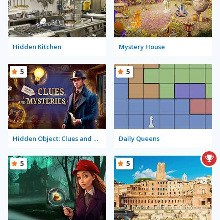
Hidden Kitchen
Mystery House
5
5
Hidden Object: Clues and Mysteries
Daily Queens
5
5