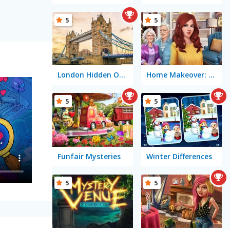
5
5
London Hidden Objects
Home Makeover: Hidden Object
5
5
Funfair Mysteries
Winter Differences
5
5