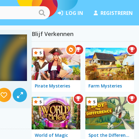
LOG IN
REGISTREREN
Blijf Verkennen
5
Pirate Mysteries
Farm Mysteries
5
5
World of Magic
Spot the Difference 2