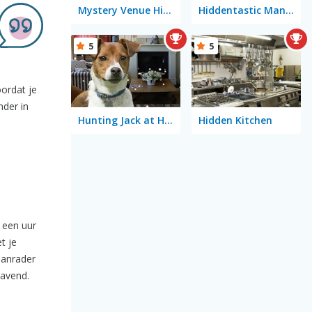
Mystery Venue Hidden Object
Hiddentastic Mansion
5
5
oordat je
nder in
Hunting Jack at Home
Hidden Kitchen
r een uur
t je
aanrader
lavend.