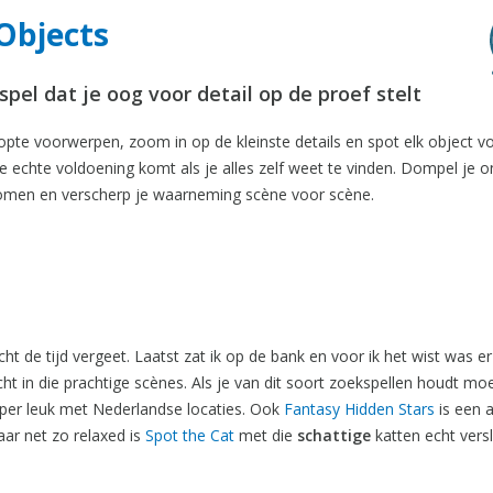
Objects
pel dat je oog voor detail op de proef stelt
stopte voorwerpen, zoom in op de kleinste details en spot elk object v
 de echte voldoening komt als je alles zelf weet te vinden. Dompel je o
 komen en verscherp je waarneming scène voor scène.
ht de tijd vergeet. Laatst zat ik op de bank en voor ik het wist was e
cht in die prachtige scènes. Als je van dit soort zoekspellen houdt moe
per leuk met Nederlandse locaties. Ook
Fantasy Hidden Stars
is een 
ar net zo relaxed is
Spot the Cat
met die
schattige
katten echt vers