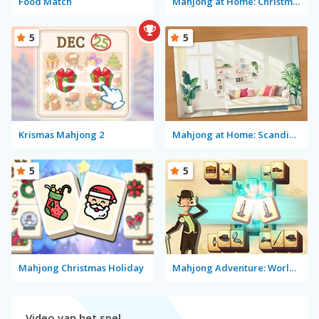
Food Match
Mahjong at Home: Christmas Edition
5
5
Krismas Mahjong 2
Mahjong at Home: Scandinavian Winter Edition
5
5
Mahjong Christmas Holiday
Mahjong Adventure: World Quest
Video van het spel