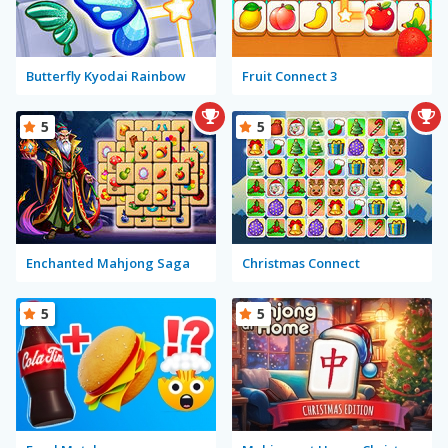
Butterfly Kyodai Rainbow
Fruit Connect 3
5
5
Enchanted Mahjong Saga
Christmas Connect
5
5