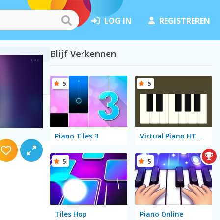
LOG IN
REGISTREREN
Blijf Verkennen
5
5
Piano Tiles 3
Virtual Piano HTML5
5
5
Tiles Hop
Piano Online