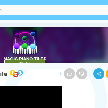
ile
3