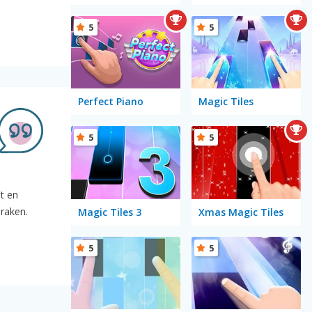
5
5
Perfect Piano
Magic Tiles
5
5
st en
 raken.
Magic Tiles 3
Xmas Magic Tiles
5
5