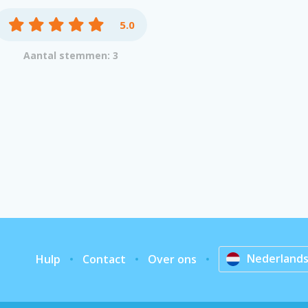
5.0
Aantal stemmen: 3
Nederland
Hulp
Contact
Over ons