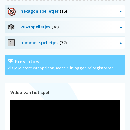
hexagon spelletjes
(15)
2048 spelletjes
(78)
nummer spelletjes
(72)
Prestaties
Als je je score wilt opslaan, moet je
inloggen
of
registreren
.
Video van het spel