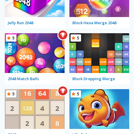
Jelly Run 2048
Block Hexa Merge 2048
5
5
2048 Match Balls
Block Dropping Merge
5
5