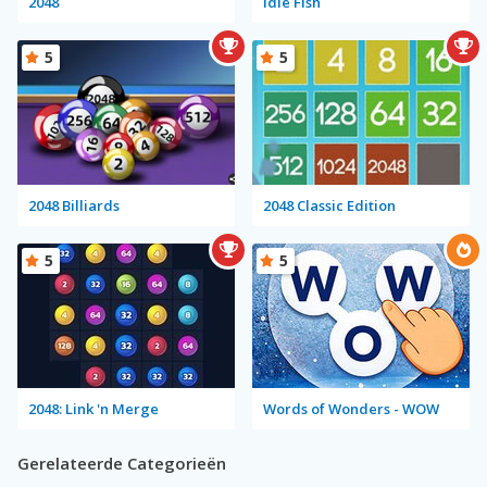
2048
Idle Fish
5
5
2048 Billiards
2048 Classic Edition
5
5
2048: Link 'n Merge
Words of Wonders - WOW
Gerelateerde Categorieën