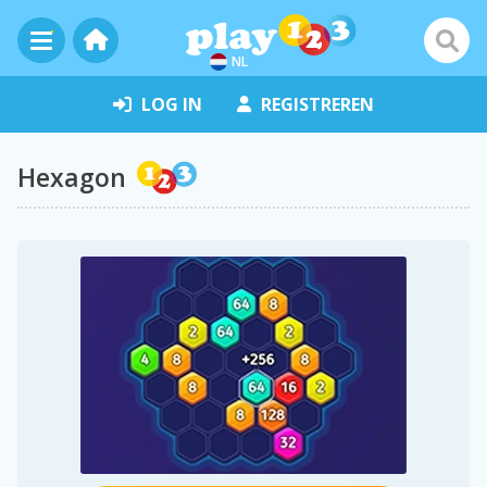
NL
LOG IN
REGISTREREN
Hexagon