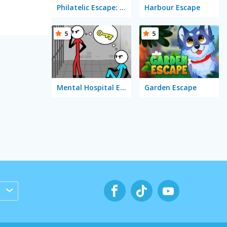
Philatelic Escape: Fauna Album
Harbour Escape
5
5
Mental Hospital Escape
Garden Escape
s