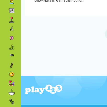
Ontwikkelaar: GameDistribution