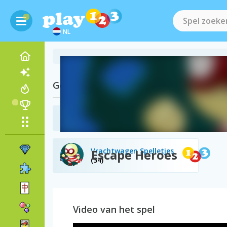
NL
Gerelateerde Categorieën
Gevangenis Spelletjes
(17)
Vrachtwagen Spelletjes
Escape Heroes
(34)
Video van het spel