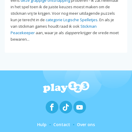
eens
deze grappige ontsnapping
proberen - ik zat helemaal
in het spel toen ik de juiste keuzes moest maken om de
stickman vrij te krijgen. Voor nog meer uitdagende puzzels
kun je terecht in de
categorie Logische Spelletjes
. En als je
van stickman games houdt raad ik ook
Stickman
Peacekeeper
aan, waar je als
dappere
krijger de vrede moet
bewaren...
Hulp
Contact
Over ons