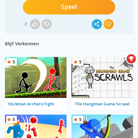
Speel
2
Blijf Verkennen
5
5
Stickman Archero Fight
The Hangman Game Scrawl
5
5