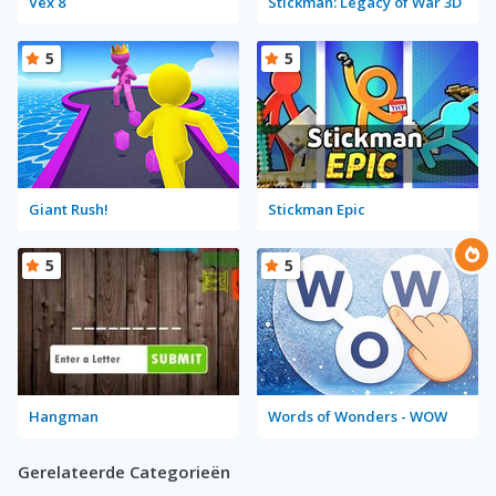
Vex 8
Stickman: Legacy of War 3D
5
5
Giant Rush!
Stickman Epic
5
5
Hangman
Words of Wonders - WOW
Gerelateerde Categorieën