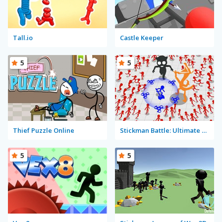
Tall.io
Castle Keeper
5
5
Thief Puzzle Online
Stickman Battle: Ultimate Fight
5
5