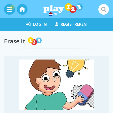
NL
LOG IN
REGISTREREN
Erase It