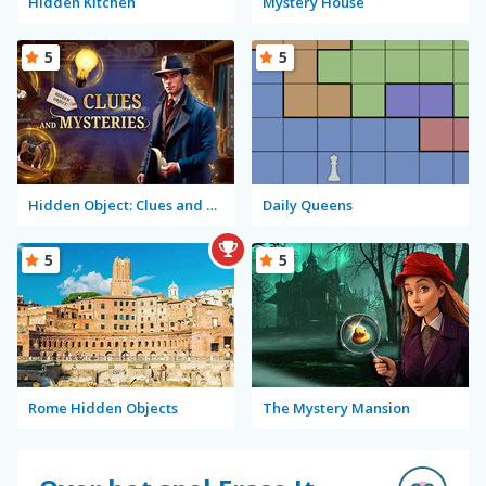
Hidden Kitchen
Mystery House
5
5
Hidden Object: Clues and Mysteries
Daily Queens
5
5
Rome Hidden Objects
The Mystery Mansion