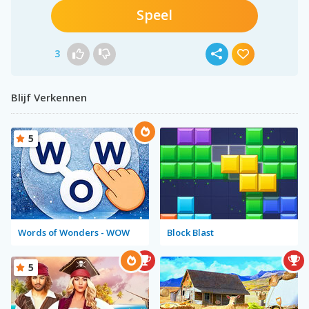
Speel
3
Blijf Verkennen
5
Words of Wonders - WOW
Block Blast
5