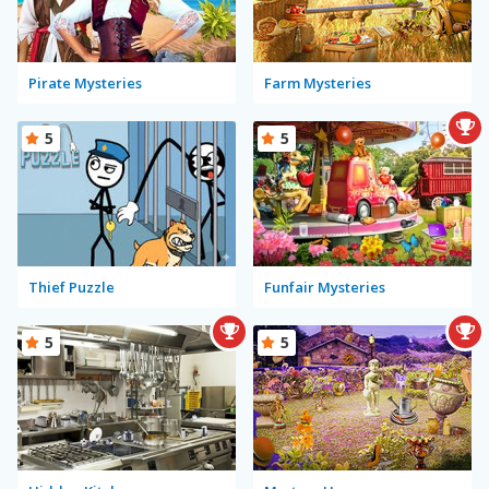
Pirate Mysteries
Farm Mysteries
5
5
Thief Puzzle
Funfair Mysteries
5
5