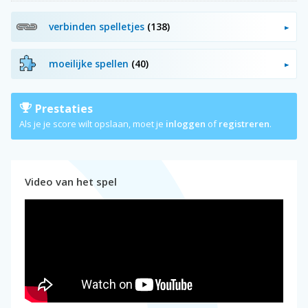
verbinden spelletjes
(138)
moeilijke spellen
(40)
Prestaties
Als je je score wilt opslaan, moet je
inloggen
of
registreren
.
Video van het spel