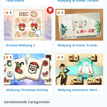
Food Match
Mahjong at Home: Christmas Edition
5
5
Krismas Mahjong 2
Mahjong at Home: Scandinavian Winter Edition
5
5
Mahjong Christmas Holiday
Mahjong Adventure: World Quest
Gerelateerde Categorieën