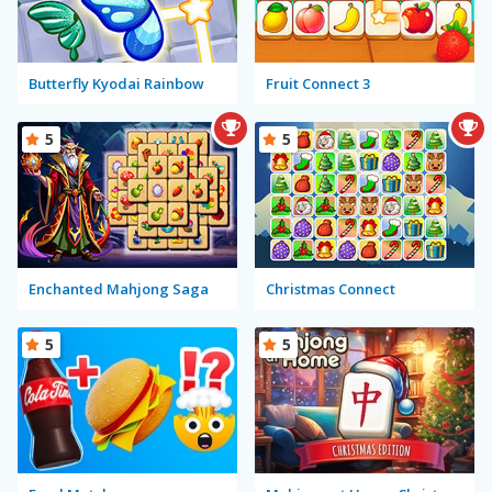
Butterfly Kyodai Rainbow
Fruit Connect 3
5
5
Enchanted Mahjong Saga
Christmas Connect
5
5