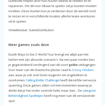
Dumbville helpen door hun huizen steeds te redden en te
repareren. Om dit voor elkaar te spelen zal je munten moeten
inzetten. Deze munten kun je verdienen door de wereld rond
te reizen en in verschillende locaties allerlei leuke avonturen
uit te spelen.
Ontwikkelaar: GameDistribution
Meer games zoals deze
Dumb Ways to Die 3: World Tour brengt me altijd aan het
lachen met zijn absurde scenario's. Na een paar rondes ben
je gegarandeerd verslingerd aan dit soort
gekke
uitdagingen.
Voor meer van dit chaotische plezier raad ik
Crossy Chicken
aan, waar je ook snel moet reageren om ongelukken te
voorkomen.
Falling Bottle Challenge
heeft diezelfde nerveuze
spanning. Deze games zitten vol met momenten waarop je
denkt dat je het onder controle hebt, maar dan... De
categorie
Behendigheid Spelletjes
heeft nog meer van dit verslavende
spul.