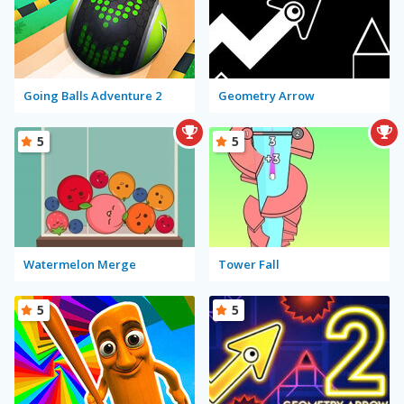
Going Balls Adventure 2
Geometry Arrow
5
5
Watermelon Merge
Tower Fall
5
5