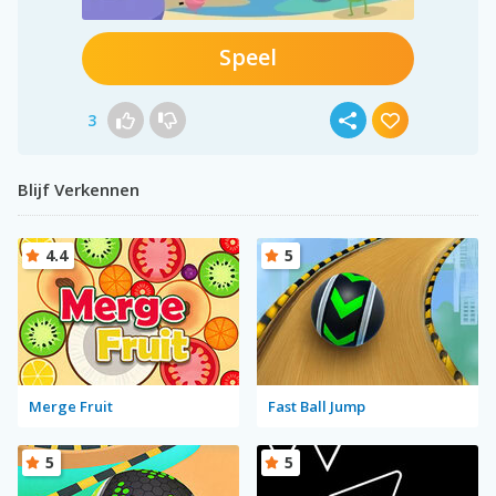
Speel
3
Blijf Verkennen
4.4
5
Merge Fruit
Fast Ball Jump
5
5