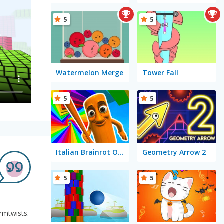
5
5
Watermelon Merge
Tower Fall
5
5
Italian Brainrot Obby Parkour
Geometry Arrow 2
5
5
rmtwists.