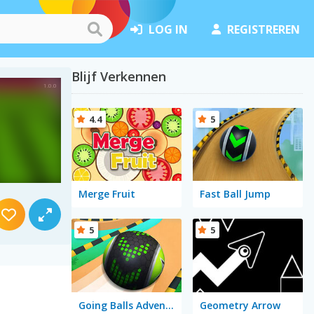
LOG IN
REGISTREREN
Blijf Verkennen
4.4
5
Merge Fruit
Fast Ball Jump
5
5
Going Balls Adventure 2
Geometry Arrow