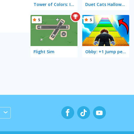
Tower of Colors: Island Edition
Duet Cats Halloween: Cat Music
5
5
Flight Sim
Obby: +1 Jump per Click
s