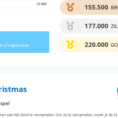
23.660
155.500
BR
177.000
ZI
220.000
G
en
of
registreren
.
hristmas
lspel
rren van het bord te verzamelen. Om ze te verzamelen, moet je de rij