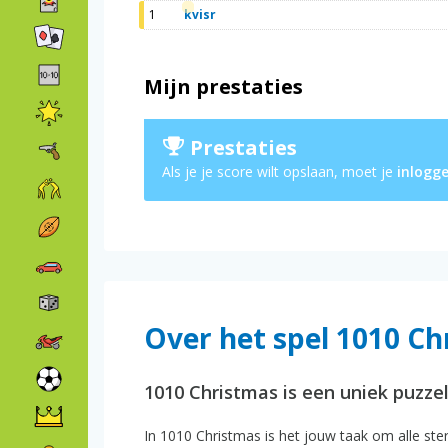
1
kvisr
Mijn prestaties
Prestaties
Als je je score wilt opslaan, moet je
inlogg
Over het spel 1010 C
1010 Christmas is een uniek puzze
In 1010 Christmas is het jouw taak om alle ste