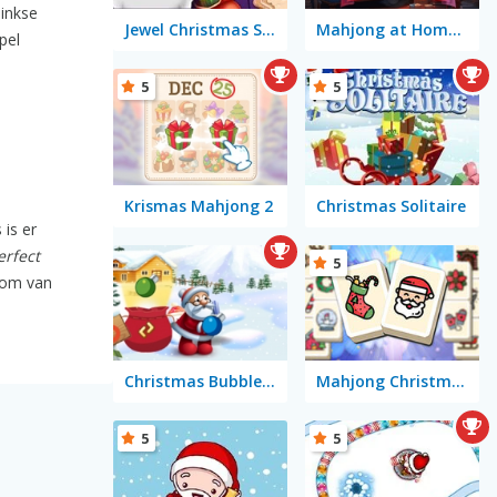
linkse
Jewel Christmas Story
Mahjong at Home: Christmas Edition
pel
5
5
Krismas Mahjong 2
Christmas Solitaire
is er
erfect
5
 om van
Christmas Bubble Shooter
Mahjong Christmas Holiday
5
5