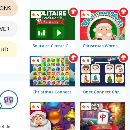
ONS
5
5
LVER
Solitaire Classic Christmas
Christmas Words
OUD
5
5
Christmas Connect
Onet Connect Christmas
5
5
 of de