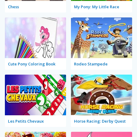
Chess
My Pony: My Little Race
Cute Pony Coloring Book
Rodeo Stampede
Les Petits Chevaux
Horse Racing: Derby Quest