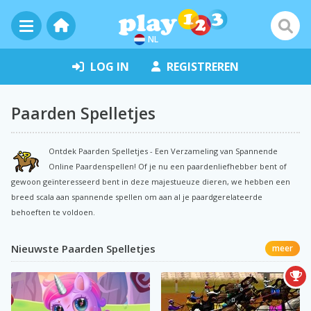
NL
LOG IN
REGISTREREN
Paarden Spelletjes
Ontdek Paarden Spelletjes - Een Verzameling van Spannende
Online Paardenspellen! Of je nu een paardenliefhebber bent of
gewoon geïnteresseerd bent in deze majestueuze dieren, we hebben een
breed scala aan spannende spellen om aan al je paardgerelateerde
behoeften te voldoen.
Nieuwste Paarden Spelletjes
meer