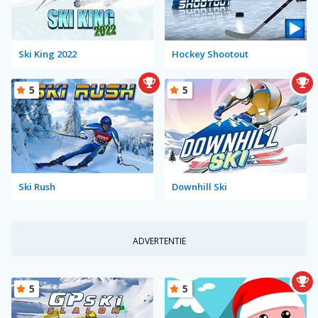
Ski King 2022
Hockey Shootout
5
5
Ski Rush
Downhill Ski
ADVERTENTIE
5
5