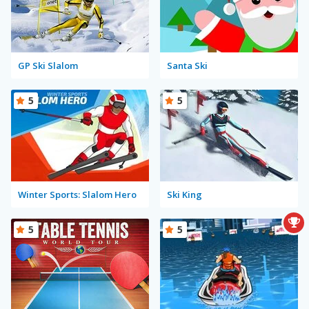
GP Ski Slalom
Santa Ski
5
5
Winter Sports: Slalom Hero
Ski King
5
5