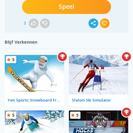
Speel
3
Blijf Verkennen
5
Yeti Sports: Snowboard Freeride
Slalom Ski Simulator
5
5