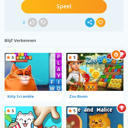
Speel
2
Blijf Verkennen
5
5
Kitty Scramble
Zoo Boom
5
5