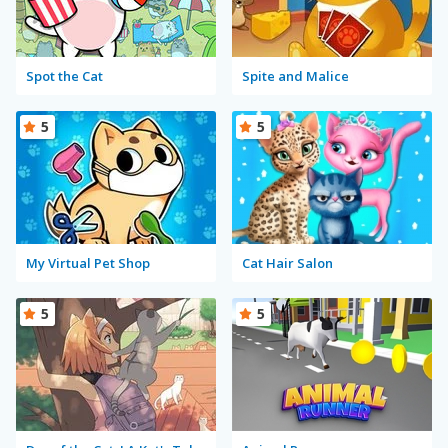
Spot the Cat
Spite and Malice
5
5
My Virtual Pet Shop
Cat Hair Salon
5
5