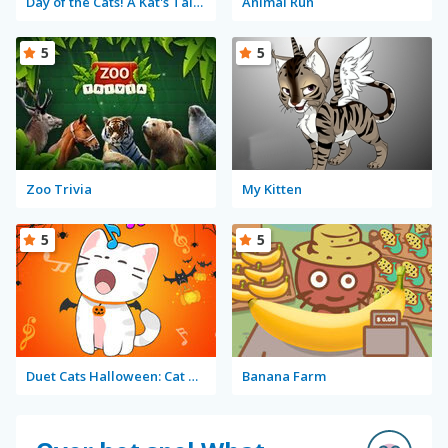
Day of the Cats! A Kat's Tale: Episode 2
Animal Run
5
5
Zoo Trivia
My Kitten
5
5
Duet Cats Halloween: Cat Music
Banana Farm