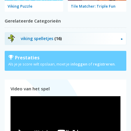
Viking Puzzle
Tile Matcher: Triple Fun
Gerelateerde Categorieën
viking spelletjes
(16)
Prestaties
Als je je score wilt opslaan, moet je
inloggen
of
registreren
.
Video van het spel