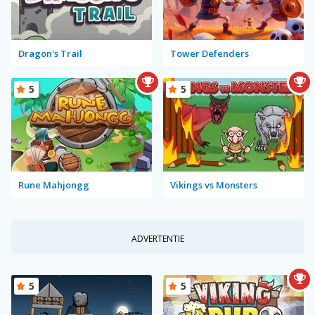
Dragon's Trail
Tower Defenders
5
5
Rune Mahjongg
Vikings vs Monsters
ADVERTENTIE
5
5