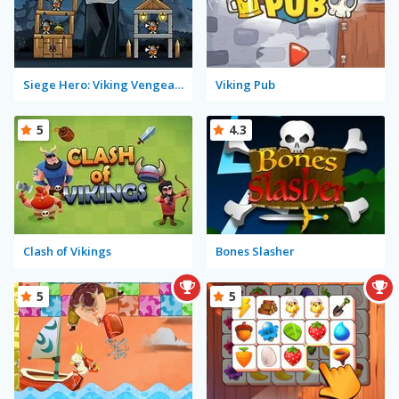
Siege Hero: Viking Vengeance
Viking Pub
5
4.3
Clash of Vikings
Bones Slasher
5
5