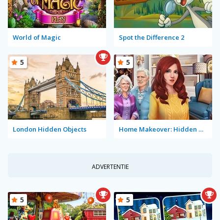
World of Magic
Spot the Difference 2
5
5
London Hidden Objects
Home Makeover: Hidden Object
ADVERTENTIE
5
5