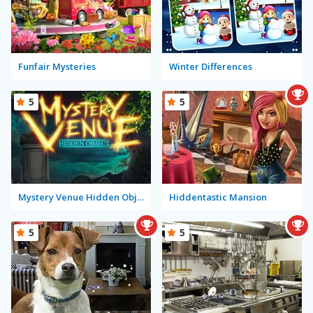
Funfair Mysteries
Winter Differences
5
5
Mystery Venue Hidden Object
Hiddentastic Mansion
5
5