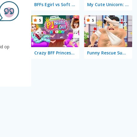
BFFs Egirl vs Soft Girl
My Cute Unicorn: Fashion Dress Up
5
5
id op
Crazy BFF Princess PJ Night Out Party
Funny Rescue Sumo