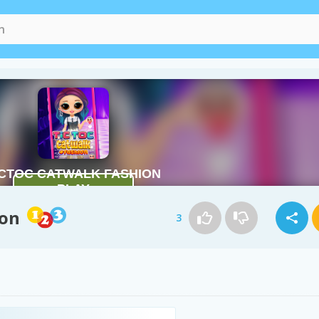
ion
3