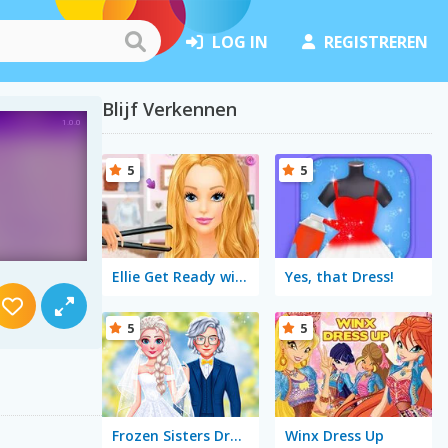
LOG IN
REGISTREREN
Blijf Verkennen
5
5
Ellie Get Ready with Me
Yes, that Dress!
5
5
Frozen Sisters Dream Wedding
Winx Dress Up