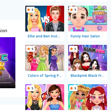
5
5
hion
Ellie and Ben Insta Fashion
Funny Hair Salon
5
5
Colors of Spring Princess Gowns
Blackpink Black Friday Fever
5
5