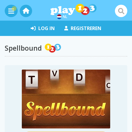
NL
LOG IN
REGISTREREN
Spellbound