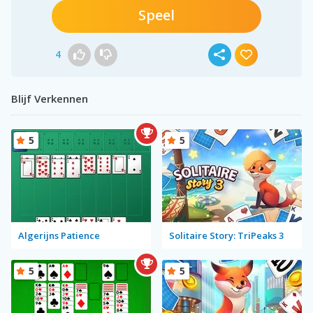
Speel
4
Blijf Verkennen
5
5
Algerijns Patience
Solitaire Story: TriPeaks 3
5
5