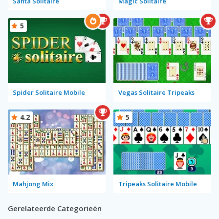
Santa Solitaire
Magic Solitaire
5
Spider Solitaire Mobile
Vegas Solitaire Tripeaks
4.2
5
Mahjong Mix
Tripeaks Solitaire Mobile
Gerelateerde Categorieën