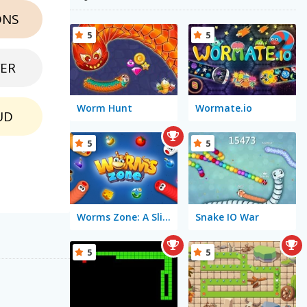
ONS
5
5
VER
Worm Hunt
Wormate.io
UD
5
5
Worms Zone: A Slithery Snake
Snake IO War
5
5