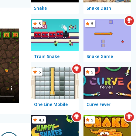
Snake
Snake Dash
5
5
Train Snake
Snake Game
5
5
One Line Mobile
Curve Fever
4.3
5