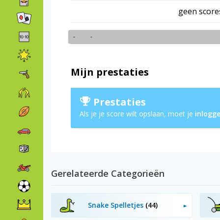
geen score
-
-
Mijn prestaties
Prestaties
Als je je score wilt opslaan, moet je
inlogg
Gerelateerde Categorieën
Snake Spelletjes
(44)