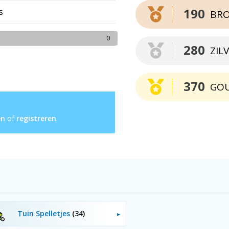
190
s
BR
0
280
ZIL
370
GO
en
of
registreren
.
Tuin Spelletjes
(34)