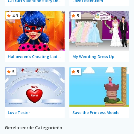
Cat Girl Valentine Story Deep Water
LoveTester.com
4.3
5
Halloween's Cheating Lady Bug
My Wedding Dress Up
5
5
Love Tester
Save the Princess Mobile
Gerelateerde Categorieën