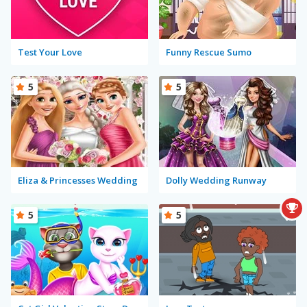
Test Your Love
Funny Rescue Sumo
5
5
Eliza & Princesses Wedding
Dolly Wedding Runway
5
5