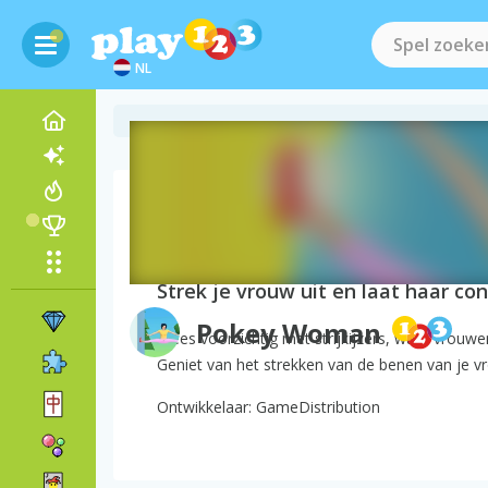
NL
Over het spel Pokey
Strek je vrouw uit en laat haar c
Pokey Woman
Wees voorzichtig met strijkijzers, want vrouwen 
Geniet van het strekken van de benen van je v
Ontwikkelaar: GameDistribution