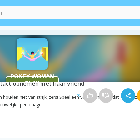
 Woman
ontact opnemen met haar vriend
3
houden niet van strijkijzers! Speel een verslavend spel dat je leuk zul
rouwelijke personage.