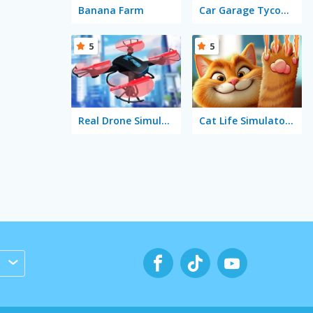
Banana Farm
Car Garage Tycoon Game
5
5
Real Drone Simulator
Cat Life Simulator: Devil Cat
s