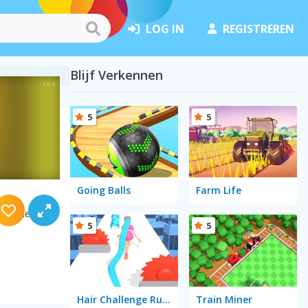
LOG IN
REGISTREREN
Blijf Verkennen
5
5
Going Balls
Farm Life
t vinden.
5
5
Hair Challenge Rush
Train Miner