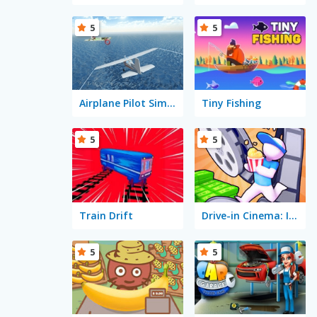
5
5
Airplane Pilot Simulator
Tiny Fishing
5
5
Train Drift
Drive-in Cinema: Idle Game
5
5