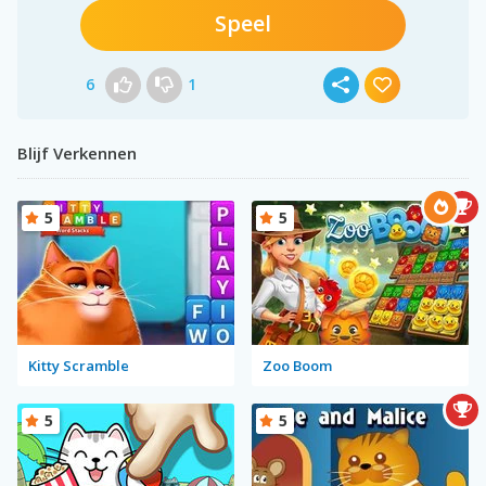
Speel
6
1
Blijf Verkennen
5
5
Kitty Scramble
Zoo Boom
5
5