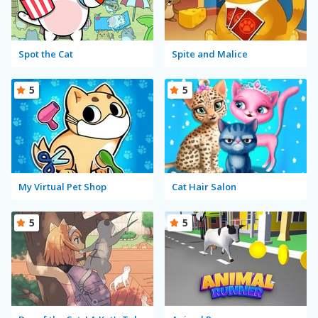
Spot the Cat
Spite and Malice
5
5
My Virtual Pet Shop
Cat Hair Salon
5
5