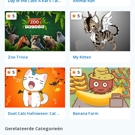
Day of the Cats! A Kat's Tale: Episode 2
Animal Run
5
5
Zoo Trivia
My Kitten
5
5
Duet Cats Halloween: Cat Music
Banana Farm
Gerelateerde Categorieën