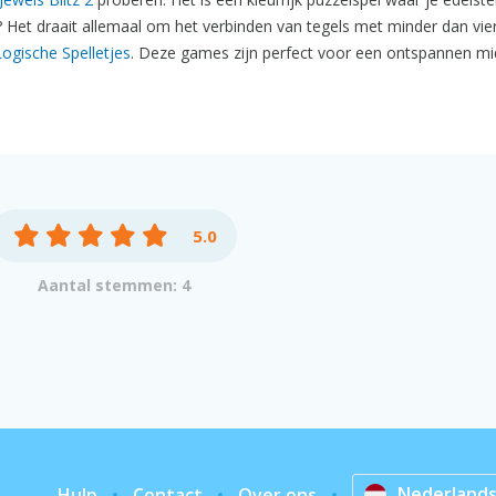
? Het draait allemaal om het verbinden van tegels met minder dan vier 
Logische Spelletjes
. Deze games zijn perfect voor een ontspannen m
5.0
Aantal stemmen: 4
Nederland
Hulp
Contact
Over ons