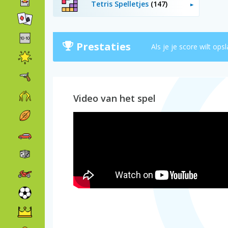
Tetris Spelletjes
(147)
Prestaties
Als je je score wilt op
Video van het spel