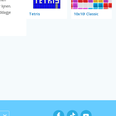
lijnen.
iddagje
Tetris
10x10! Classic
s