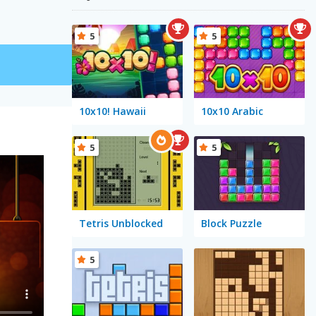
5
5
10x10! Hawaii
10x10 Arabic
5
5
Tetris Unblocked
Block Puzzle
5