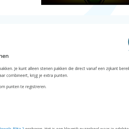
enen
akken. Je kunt alleen stenen pakken die direct vanaf een zijkant bere
aar combineert, krijg je extra punten.
om punten te registreren.
Jewels Blitz 2
proberen. Het is een kleurrijk puzzelspel waar je edelst