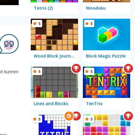
Tetris (2)
Woodoku
5
5
Wood Block Journey
Block Magic Puzzle
5
5
ikt kunnen
Lines and Blocks
TenTrix
5
5
enen