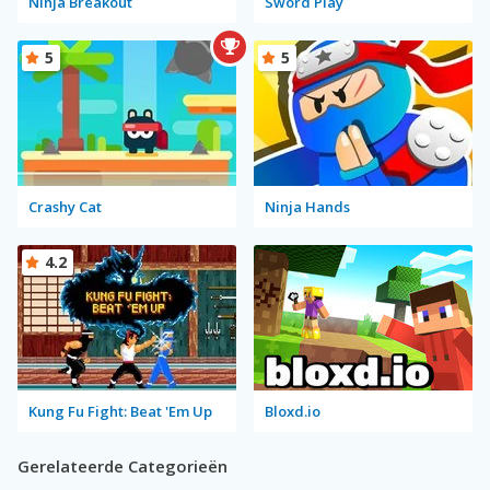
Ninja Breakout
Sword Play
5
5
Crashy Cat
Ninja Hands
4.2
Kung Fu Fight: Beat 'Em Up
Bloxd.io
Gerelateerde Categorieën