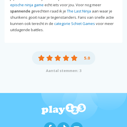
epische ninja game
echt iets voor jou. Voor nog meer
spannende
gevechten raad ik je
The Last Ninja
aan waar je
shurikens gooit naar je tegenstanders. Fans van snelle actie
kunnen ook terecht in de
categorie Schiet Games
voor meer
uitdagende battles.
5.0
Aantal stemmen: 3