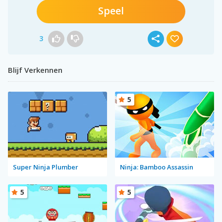
Speel
3
Blijf Verkennen
5
Super Ninja Plumber
Ninja: Bamboo Assassin
5
5