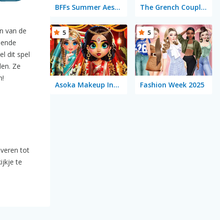
BFFs Summer Aesthetic
The Grench Couple Holiday Dress Up
en van de
5
5
llende
l dit spel
den. Ze
n!
Asoka Makeup Indian Bride
Fashion Week 2025
overen tot
ijkje te