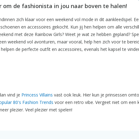
 om de fashionista in jou naar boven te halen!
ndinnen zich klaar voor een weekend vol mode in dit aankleedspel. E
 schoenen en accessoires gekocht. Kun jij hen helpen om alle verschi
weekend met deze Rainbow Girls? Weet je wat ze hebben gepland? Spee
 een weekend vol avonturen, maar vooral, help hen zich voor te berei
helpen de perfecte outfit en accessoires, evenals het kapsel te vinde
dan vind je
Princess Villains
vast ook leuk. Hier kun je prinsessen omt
opular 80's Fashion Trends
voor een retro vibe. Vergeet niet om een k
er plezier. Veel plezier met spelen!