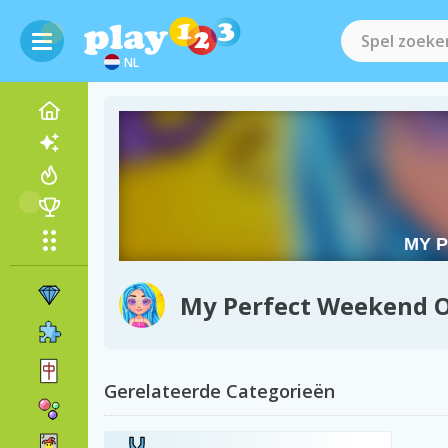
NL
My Perfect Weekend O
Gerelateerde Categorieën