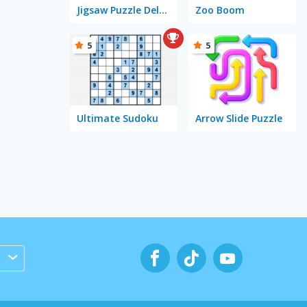
Jigsaw Puzzle Deluxe
Zoo Boom
5
5
Ultimate Sudoku
Arrow Slide Puzzle
s