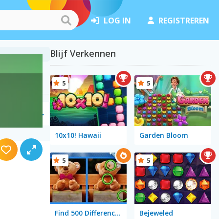
LOG IN
REGISTREREN
Blijf Verkennen
5
5
tjes
(40)
10x10! Hawaii
Garden Bloom
5
5
Find 500 Differences
Bejeweled