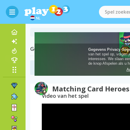
NL
Gerelateerde Categorieën
Aanval Spelletjes
(38)
Matching Card Heroes
Video van het spel