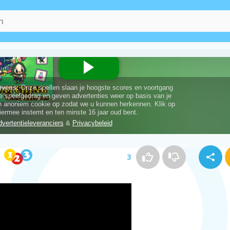
RPG's Spelletjes
(22)
Fantasie Spelle
3