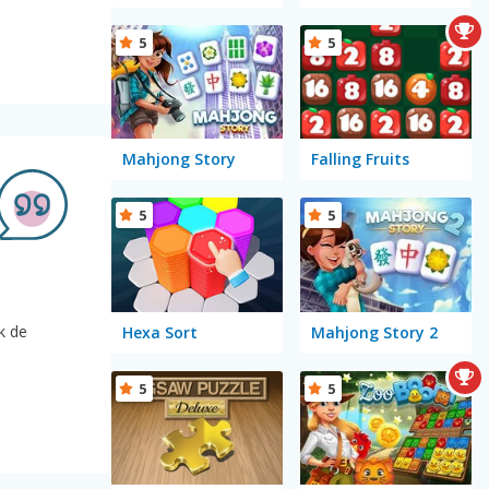
5
5
Mahjong Story
Falling Fruits
5
5
k de
Hexa Sort
Mahjong Story 2
5
5