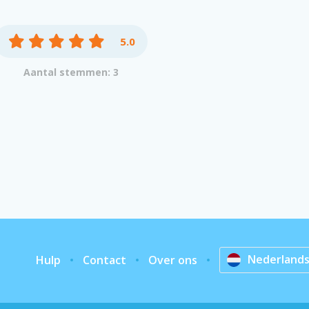
5.0
Aantal stemmen: 3
Nederland
Hulp
Contact
Over ons