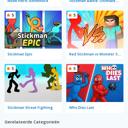
Noob Hero: Adventure
Stickman Battle: Ultimate Fight
5
5
Stickman Epic
Red Stickman vs Monster School
5
5
Stickman Street Fighting
Who Dies Last
Gerelateerde Categorieën