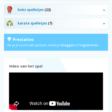
boks spelletjes
(22)
karate spelletjes
(7)
Prestaties
Als je je score wilt opslaan, moet je
inloggen
of
registreren
.
Video van het spel