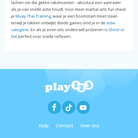
lachen om die gekke raketvuisten - absoluut een aanrader
als je van snelle actie houdt. Voor meer martial arts fun check
je
Muay Thai Training
, waar je een boomstam moet slaan
terwijl je takken ontwijkt. Beide games vind je in de
actie
categorie
. En als je even iets
anders
wilt proberen is
Shoot or
Die
perfect voor snelle reflexen.
Hulp
Contact
Over ons