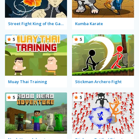
Street Fight King of the Gang
Kumba Karate
5
5
Muay Thai Training
Stickman Archero Fight
5
5