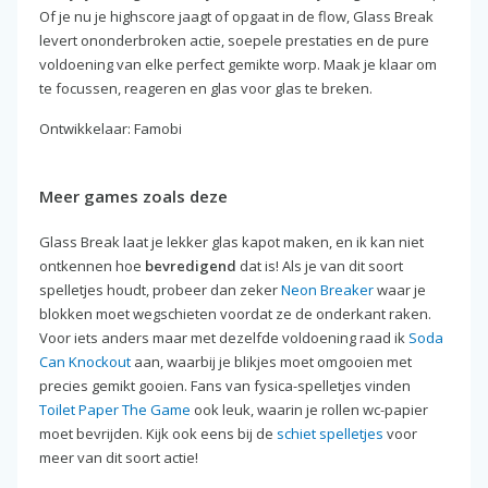
Of je nu je highscore jaagt of opgaat in de flow, Glass Break
levert ononderbroken actie, soepele prestaties en de pure
voldoening van elke perfect gemikte worp. Maak je klaar om
te focussen, reageren en glas voor glas te breken.
Ontwikkelaar: Famobi
Meer games zoals deze
Glass Break laat je lekker glas kapot maken, en ik kan niet
ontkennen hoe
bevredigend
dat is! Als je van dit soort
spelletjes houdt, probeer dan zeker
Neon Breaker
waar je
blokken moet wegschieten voordat ze de onderkant raken.
Voor iets anders maar met dezelfde voldoening raad ik
Soda
Can Knockout
aan, waarbij je blikjes moet omgooien met
precies gemikt gooien. Fans van fysica-spelletjes vinden
Toilet Paper The Game
ook leuk, waarin je rollen wc-papier
moet bevrijden. Kijk ook eens bij de
schiet spelletjes
voor
meer van dit soort actie!