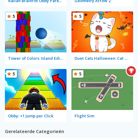
Italian Brainrot Obby Parkour
Geometry Arrow 2
5
5
Tower of Colors: Island Edition
Duet Cats Halloween: Cat Music
5
5
Obby: +1 Jump per Click
Flight Sim
Gerelateerde Categorieën