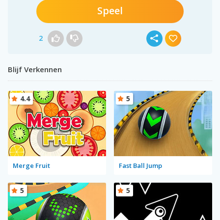
Speel
2
Blijf Verkennen
4.4
5
Merge Fruit
Fast Ball Jump
5
5