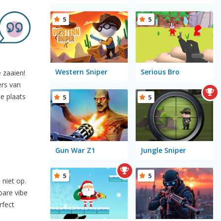
5
5
Western Sniper
Serious Bro
 zaaien!
ers van
te plaats
5
5
Gun War Z1
Jungle Sniper
5
5
 niet op.
bare vibe
rfect