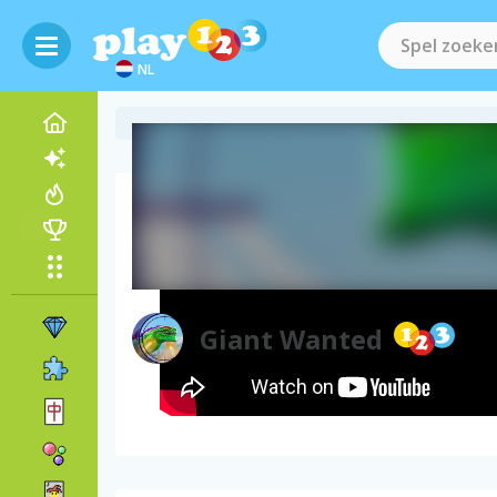
NL
Video van het spel
Giant Wanted