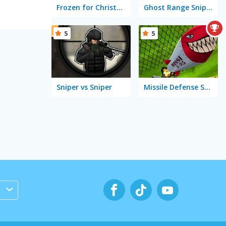
Frozen for Christmas
Ghost Range Sniper
5
5
Sniper vs Sniper
Missile Defense System
s