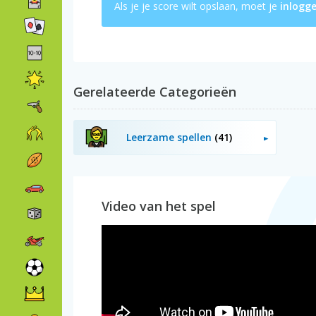
Als je je score wilt opslaan, moet je
inlogg
Gerelateerde Categorieën
Leerzame spellen
(41)
Video van het spel