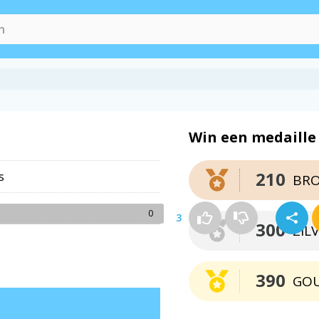
Win een medaille
210
s
BR
0
3
300
ZIL
390
GO