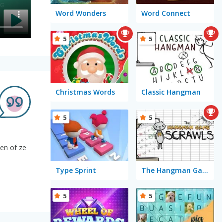
Word Wonders
Word Connect
5
5
Christmas Words
Classic Hangman
5
5
ven of ze
Type Sprint
The Hangman Game Scrawl
5
5