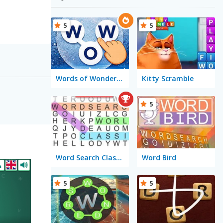
5
5
Words of Wonders - WOW
Kitty Scramble
5
Word Search Classic
Word Bird
5
5