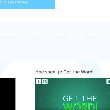
en
of
registreren
.
Hoe speel je Get the Word!