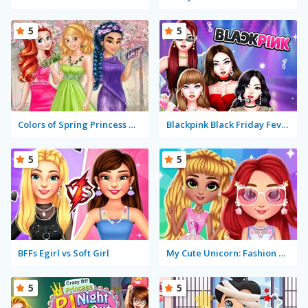
5
5
Colors of Spring Princess Gowns
Blackpink Black Friday Fever
5
5
BFFs Egirl vs Soft Girl
My Cute Unicorn: Fashion Dress Up
5
5