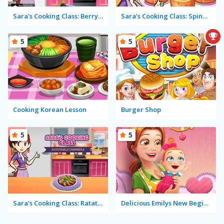
Sara's Cooking Class: Berry Cheesecake
Sara’s Cooking Class: Spinach Rotolo
5
5
Cooking Korean Lesson
Burger Shop
5
5
Sara's Cooking Class: Ratatouille Casserole
Delicious Emilys New Beginning Valentine's Edition