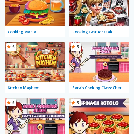
Cooking Mania
Cooking Fast 4: Steak
5
5
Kitchen Mayhem
Sara's Cooking Class: Cherry Upside Down Cake
5
5