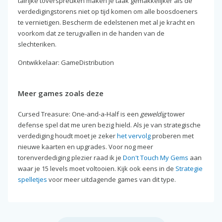
talrijke toverspreuken maken je taak gemakkelijker als de
verdedigingstorens niet op tijd komen om alle boosdoeners
te vernietigen. Bescherm de edelstenen met al je kracht en
voorkom dat ze terugvallen in de handen van de
slechteriken.
Ontwikkelaar: GameDistribution
Meer games zoals deze
Cursed Treasure: One-and-a-Half is een
geweldig
tower
defense spel dat me uren bezig hield. Als je van strategische
verdediging houdt moet je zeker
het vervolg
proberen met
nieuwe kaarten en upgrades. Voor nog meer
torenverdediging plezier raad ik je
Don't Touch My Gems
aan
waar je 15 levels moet voltooien. Kijk ook eens in de
Strategie
spelletjes
voor meer uitdagende games van dit type.