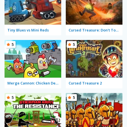
Tiny Blues vs Mini Reds
Cursed Treasure: Don't Touch My Gems!
5
5
Merge Cannon: Chicken Defense
Cursed Treasure 2
5
5