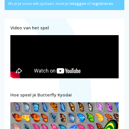
Als je je score wilt opslaan, moet je
inloggen
of
registreren
.
Video van het spel
Hoe speel je Butterfly Kyodai