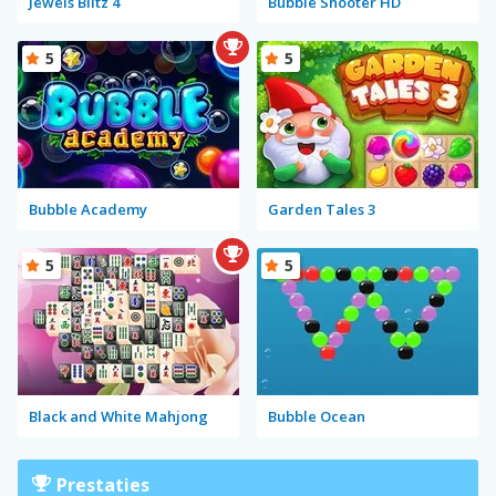
Jewels Blitz 4
Bubble Shooter HD
5
5
Bubble Academy
Garden Tales 3
5
5
Black and White Mahjong
Bubble Ocean
Prestaties