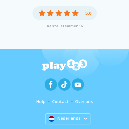
5.0
Aantal stemmen: 6
Hulp
Contact
Over ons
Nederlands