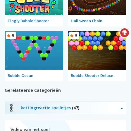
Tingly Bubble Shooter
Halloween Chain
5
5
Bubble Ocean
Bubble Shooter Deluxe
Gerelateerde Categorieën
kettingreactie spelletjes
(47)
Video van het spel