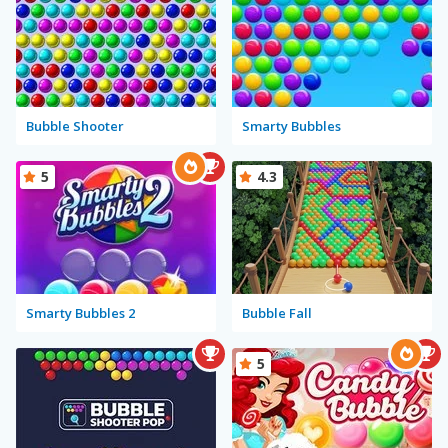
Bubble Shooter
Smarty Bubbles
5
4.3
Smarty Bubbles 2
Bubble Fall
5