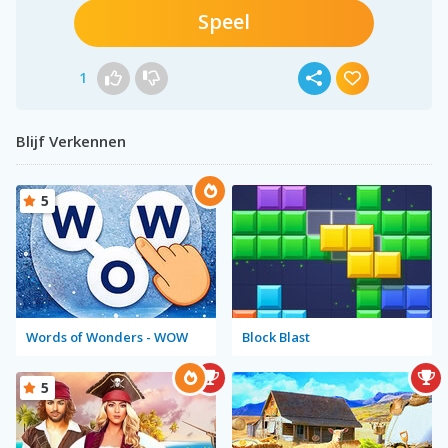
Speel
1
Blijf Verkennen
5
Words of Wonders - WOW
Block Blast
5