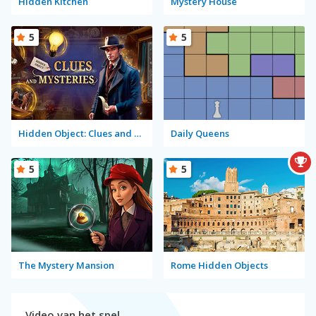
Hidden Kitchen
Mystery House
5
5
Hidden Object: Clues and Mysteries
Daily Queens
5
5
The Mystery Mansion
Rome Hidden Objects
Video van het spel