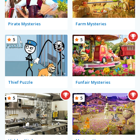
Pirate Mysteries
Farm Mysteries
5
5
Thief Puzzle
Funfair Mysteries
5
5