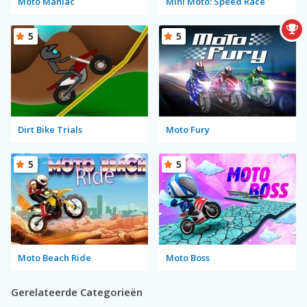
Moto Maniac
Mini Moto: Speed Race
5
5
Dirt Bike Trials
Moto Fury
5
5
Moto Beach Ride
Moto Boss
Gerelateerde Categorieën