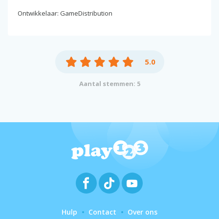
Ontwikkelaar: GameDistribution
5.0
Aantal stemmen: 5
Hulp
Contact
Over ons