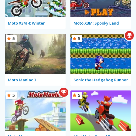
Moto X3M 4: Winter
Moto X3M: Spooky Land
5
5
Moto Maniac 3
Sonic the Hedgehog Runner
5
5