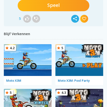
Speel
5
Blijf Verkennen
4.2
5
Moto X3M
Moto X3M: Pool Party
5
4.3