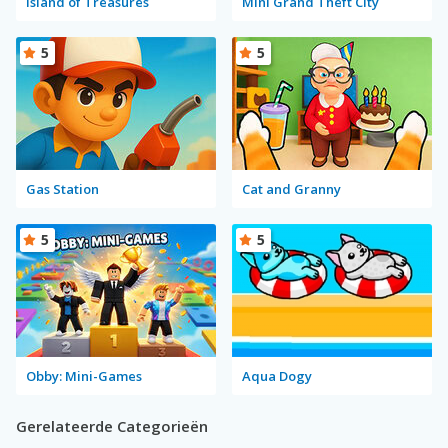
Island of Treasures
Mini Grand Theft City
5
5
Gas Station
Cat and Granny
5
5
Obby: Mini-Games
Aqua Dogy
Gerelateerde Categorieën