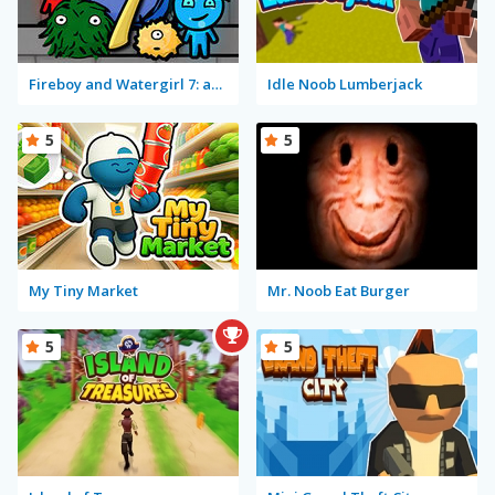
Fireboy and Watergirl 7: and Friends
Idle Noob Lumberjack
5
5
My Tiny Market
Mr. Noob Eat Burger
5
5