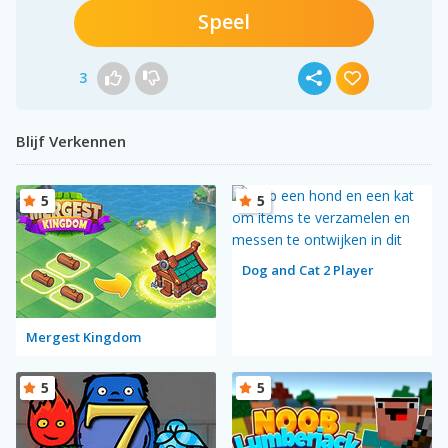
Speel
3
Blijf Verkennen
5
5
Dog and Cat 2 Player
Mergest Kingdom
5
5