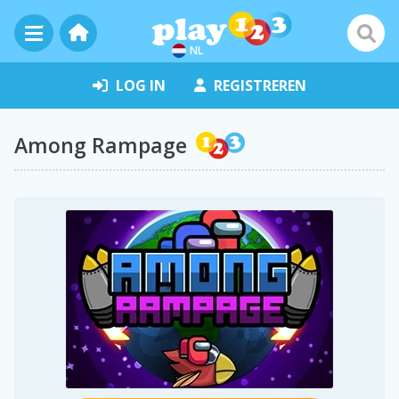
NL
LOG IN
REGISTREREN
Among Rampage