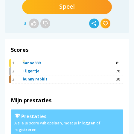
Speel
3
Scores
1
sanne339
81
2
Tijgertje
78
3
bunny rabbit
38
Mijn prestaties
Prestaties
Als je je score wilt opslaan, moet je
inloggen
of
registreren
.