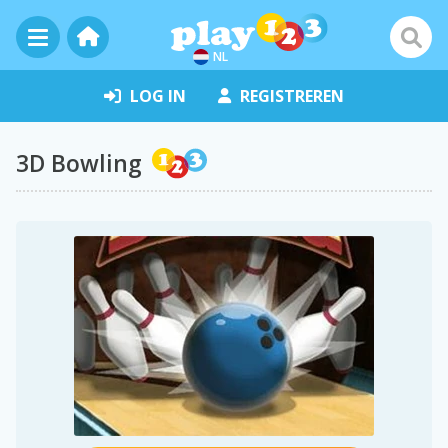
NL
LOG IN
REGISTREREN
3D Bowling