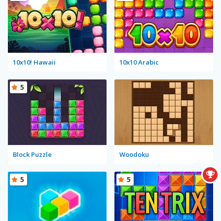
10x10! Hawaii
10x10 Arabic
5
Block Puzzle
Woodoku
5
5